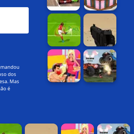
r mandou
oso dos
cesa. Mas
não é