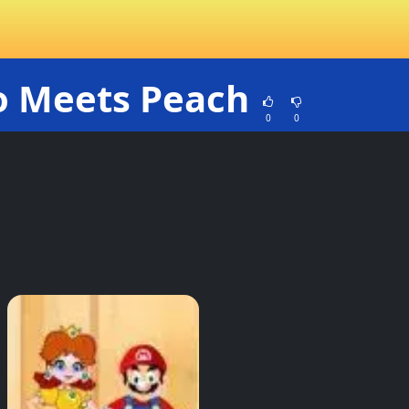
o Meets Peach
0
0