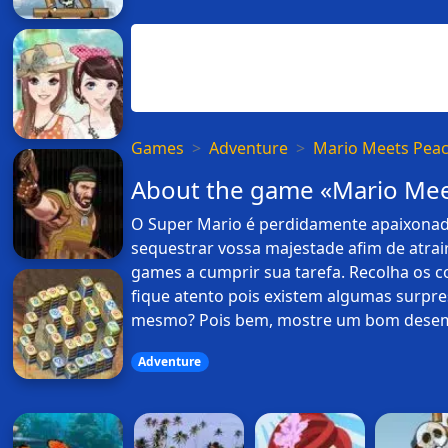
Games
Adventure
Mario Meets Pea
About the game «Mario Mee
O Super Mario é perdidamente apaixonad
sequestrar vossa majestade afim de atra
games a cumprir sua tarefa. Recolha os c
fique atento pois existem algumas surpre
mesmo? Pois bem, mostre um bom desemp
Adventure